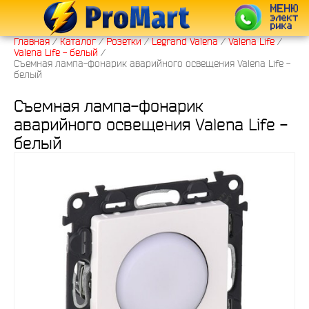
Главная
/
Каталог
/
Розетки
/
Legrand Valena
/
Valena Life
/
Valena Life - белый
/
Съемная лампа-фонарик аварийного освещения Valena Life -
белый
Съемная лампа-фонарик
аварийного освещения Valena Life -
белый