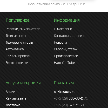
Обрабатываем заказы с 8:30 до 18:50
Популярное
Информация
Розетки, выключатели
О магазине
Тёплые полы
Контакты и адреса
Терморегуляторы
Новости
Автоматика
Обзоры, статьи
Кабель, провод
Производители
Электрощитки
Наш YouTube
Услуги и сервисы
Связаться
Акции
>>
На карте
<<
Как заказать
+375 (29)
388-88-11
A1
Доставка
+375 (29)
677-31-69