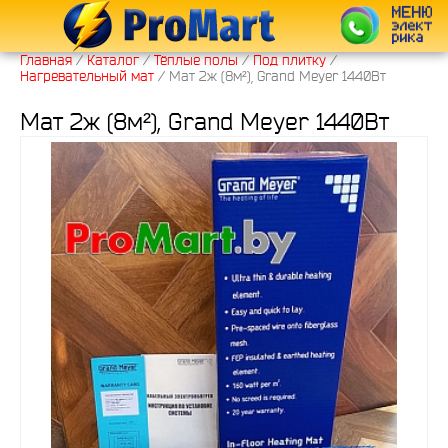
Главная
/
Каталог
/
Тёплые полы
/
Под плитку
/
Нагревательный мат
/
Мат 2ж (8м²), Grand Meyer 1440Вт
Мат 2ж (8м²), Grand Meyer 1440Вт