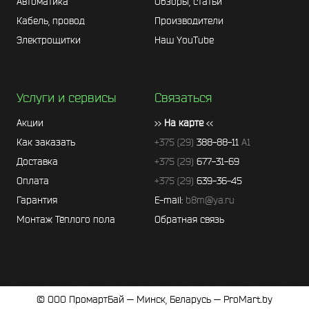
Автоматика
Обзоры, статьи
Кабель, провод
Производители
Электрощитки
Наш YouTube
Услуги и сервисы
Связаться
Акции
>>
На карте
<<
Как заказать
+375 (29)
388-88-11
A1
Доставка
+375 (29)
677-31-69
Оплата
+375 (29)
639-36-45
Гарантия
E-mail:
b8m@ya.ru
Монтаж Тёплого пола
Обратная связь
© ООО ПромартБай — Минск, Беларусь — ProMart.by