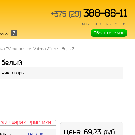
388-88-11
+375 (29)
мы на карте
0
Обратная связь
Сумма
ка TV оконечная Valena Allure - белый
- белый
ожие товары
ские характеристики:
Цена:
69,23 руб.
итель
Legrand