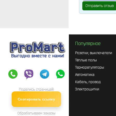
Отправить отзыв
Популярное
Розетки, выключатели
Тёплые полы
Терморегуляторы
Автоматика
Кабель, провод
Электрощитки
Поделись страницей:
Скопировать ссылку
Обрабатываем заказы