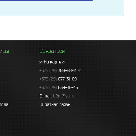
висы
Связаться
>>
На карте
<<
+375 (29)
388-88-11
A1
+375 (29)
677-31-69
+375 (29)
639-36-45
E-mail:
b8m@ya.ru
пола
Обратная связь