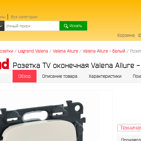
│
ины
Все категории
Искать
Корзина
озетки
/
Legrand Valena
/
Valena Allure
/
Valena Allure - белый
/
Розет
Розетка TV оконечная Valena Allure 
Обзор
Описание товара
Характеристики
Пох
Техниче
Производ