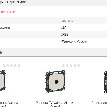
рактеристики:
ристики
Legrand
яжение
10А
IP20
Франция, Россия
ры
дная Valena
Розетка TV Valena Allure -
Датчик дв
белый
белый