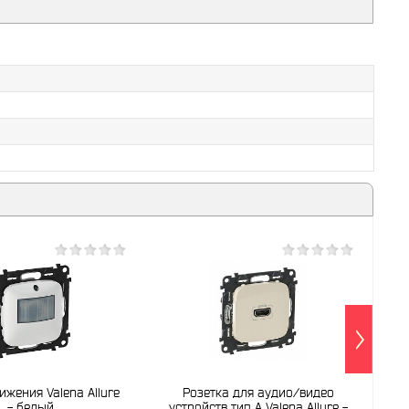
ижения Valena Allure
Розетка для аудио/видео
- белый
устройств тип А Valena Allure -
кр