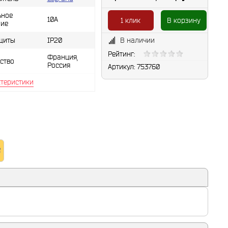
ьное
10А
1 клик
В корзину
ие
щиты
IP20
В наличии
Рейтинг:
Франция,
ство
Россия
Артикул:
753760
ктеристики
e