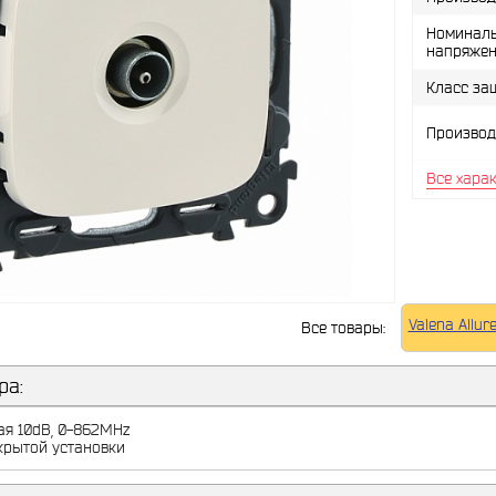
Номинал
напряжен
Класс за
Производ
Все хара
Valena Allur
Все товары:
ра:
ая 10dB, 0-862MHz
крытой установки