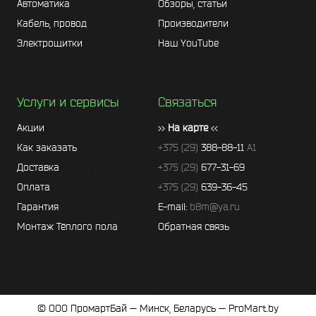
Автоматика
Обзоры, статьи
Кабель, провод
Производители
Электрощитки
Наш YouTube
Услуги и сервисы
Связаться
Акции
>>
На карте
<<
Как заказать
+375 (29)
388-88-11
A1
Доставка
+375 (29)
677-31-69
Оплата
+375 (29)
639-36-45
Гарантия
E-mail:
b8m@ya.ru
Монтаж Тёплого пола
Обратная связь
© ООО ПромартБай — Минск, Беларусь — ProMart.by