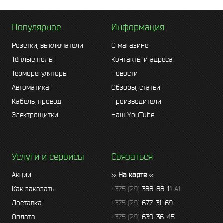
Популярное
Информация
Розетки, выключатели
О магазине
Тёплые полы
Контакты и адреса
Терморегуляторы
Новости
Автоматика
Обзоры, статьи
Кабель, провод
Производители
Электрощитки
Наш YouTube
Услуги и сервисы
Связаться
Акции
>>
На карте
<<
Как заказать
+375 (29)
388-88-11
A1
Доставка
+375 (29)
677-31-69
Оплата
+375 (29)
639-36-45