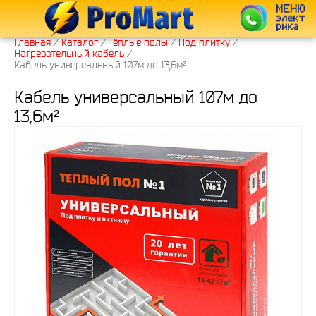
Главная
/
Каталог
/
Тёплые полы
/
Под плитку
/
Нагревательный кабель
/
Кабель универсальный 107м до 13,6м²
Кабель универсальный 107м до
13,6м²