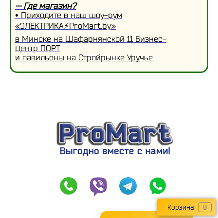
— Где магазин?
• Приходите в наш шоу-рум
«ЭЛЕКТРИКА⚡ProMart.by»
в Минске на Шафарнянской 11 Бизнес-
Центр ПОРТ
и павильоны на Стройрынке Уручье.
Корзина
0